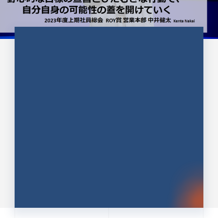
CULTURE 37
野心的な目標の宣言とひたむきな
行動で、自分自身の可能性の蓋を
開けていく ｜2023年度上期社...
中井 健太（なかい けんた）（PR TIMES 第二営業本
部副部長）
DATE:2024.01.17
セールス
新卒 総合職
社員インタビュー
PR TIMES