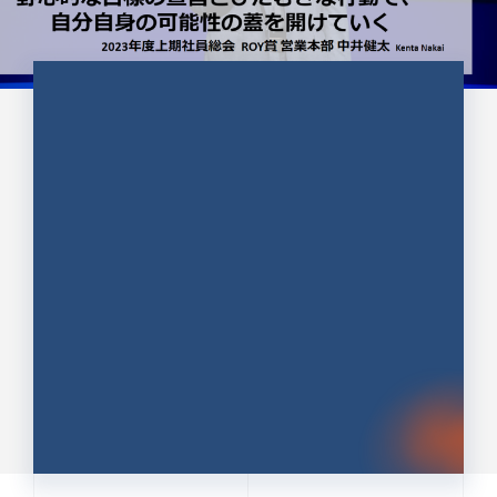
CULTURE 37
野心的な目標の宣言とひたむきな
行動で、自分自身の可能性の蓋を
開けていく ｜2023年度上期社...
中井 健太（なかい けんた）（PR TIMES 第二営業本
部副部長）
DATE:2024.01.17
セールス
新卒 総合職
社員インタビュー
PR TIMES