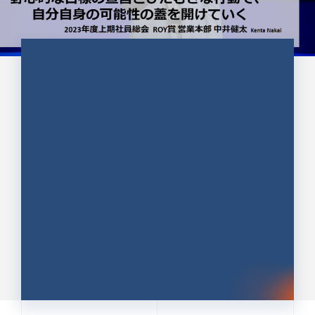
CULTURE 37
野心的な目標の宣言とひたむきな
行動で、自分自身の可能性の蓋を
開けていく ｜2023年度上期社...
中井 健太（なかい けんた）（PR TIMES 第二営業本
部副部長）
DATE:2024.01.17
セールス
新卒 総合職
社員インタビュー
PR TIMES