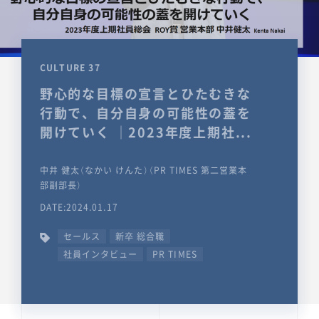
CULTURE 37
野心的な目標の宣言とひたむきな
行動で、自分自身の可能性の蓋を
開けていく ｜2023年度上期社...
中井 健太（なかい けんた）（PR TIMES 第二営業本
部副部長）
DATE:2024.01.17
セールス
新卒 総合職
社員インタビュー
PR TIMES