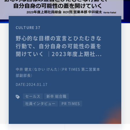
CULTURE 37
野心的な目標の宣言とひたむきな
行動で、自分自身の可能性の蓋を
開けていく ｜2023年度上期社...
中井 健太（なかい けんた）（PR TIMES 第二営業本
部副部長）
DATE:2024.01.17
セールス
新卒 総合職
社員インタビュー
PR TIMES