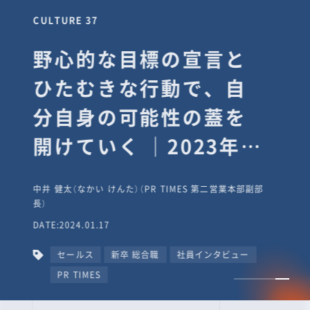
CULTURE 37
野心的な目標の宣言と
ひたむきな行動で、自
分自身の可能性の蓋を
開けていく ｜2023年度
上期社員総会受賞イン
中井 健太（なかい けんた）（PR TIMES 第二営業本部副部
タビュー #PR
長）
DATE:2024.01.17
TIMESな人たち
セールス
新卒 総合職
社員インタビュー
PR TIMES