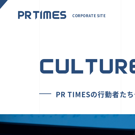
CORPORATE SITE
CULTUR
PR TIMESの行動者た