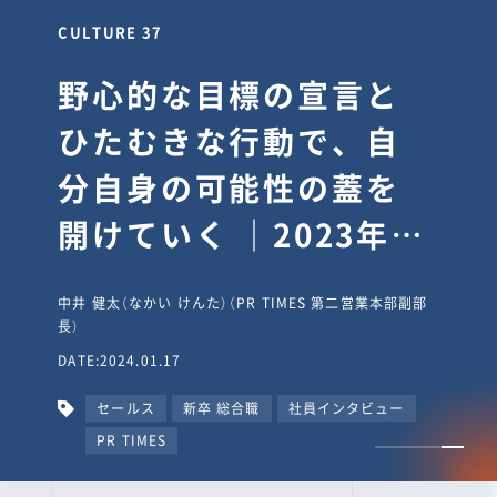
CULTURE 30
逆境では自分のスタン
スを変え“予想を裏切
り、期待を超える”【真
輔塾・前編】
山田真輔（やまだ しんすけ）（執行役員 兼 Jooto事業部
長）
DATE:2023.09.08
カルチャー
CxO
キャリア入社
Jooto