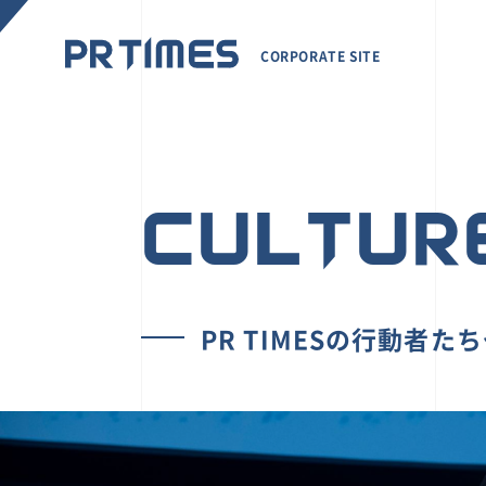
CORPORATE SITE
CULTUR
PR TIMESの行動者た