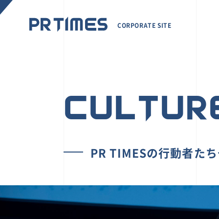
CORPORATE SITE
CULTUR
PR TIMESの行動者た