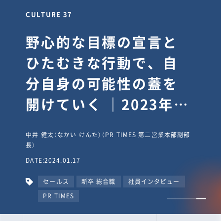
CULTURE 30
逆境では自分のスタン
スを変え“予想を裏切
り、期待を超える”【真
輔塾・前編】
山田真輔（やまだ しんすけ）（執行役員 兼 Jooto事業部
長）
DATE:2023.09.08
カルチャー
CxO
キャリア入社
Jooto