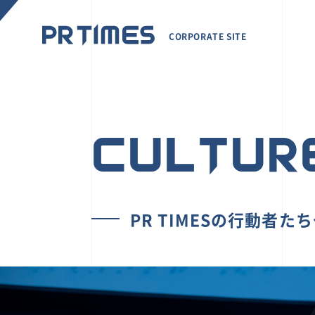
CORPORATE SITE
CULTUR
PR TIMESの行動者た