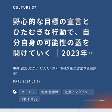
CULTURE 30
逆境では自分のスタン
スを変え“予想を裏切
り、期待を超える”【真
輔塾・前編】
山田真輔（やまだ しんすけ）（執行役員 兼 Jooto事業部
長）
DATE:2023.09.08
カルチャー
CxO
キャリア入社
Jooto