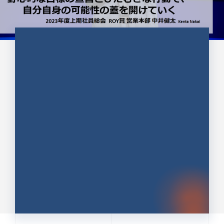
CULTURE 37
野心的な目標の宣言とひたむきな
行動で、自分自身の可能性の蓋を
開けていく ｜2023年度上期社...
中井 健太（なかい けんた）（PR TIMES 第二営業本
部副部長）
DATE:2024.01.17
セールス
新卒 総合職
社員インタビュー
PR TIMES