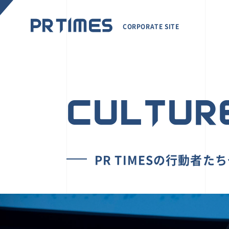
CORPORATE SITE
CULTUR
PR TIMESの行動者た