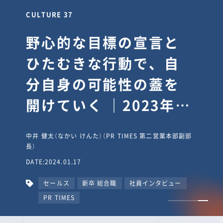
CULTURE 37
野心的な目標の宣言と
ひたむきな行動で、自
分自身の可能性の蓋を
開けていく ｜2023年度
上期社員総会受賞イン
中井 健太（なかい けんた）（PR TIMES 第二営業本部副部
タビュー #PR
長）
DATE:2024.01.17
TIMESな人たち
セールス
新卒 総合職
社員インタビュー
PR TIMES