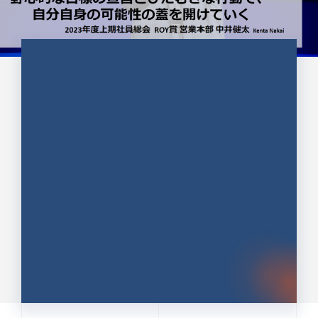
CULTURE 37
野心的な目標の宣言とひたむきな
行動で、自分自身の可能性の蓋を
開けていく ｜2023年度上期社...
中井 健太（なかい けんた）（PR TIMES 第二営業本
部副部長）
DATE:2024.01.17
セールス
新卒 総合職
社員インタビュー
PR TIMES