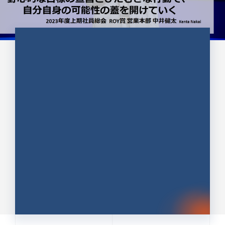
CULTURE 37
野心的な目標の宣言とひたむきな
行動で、自分自身の可能性の蓋を
開けていく ｜2023年度上期社...
中井 健太（なかい けんた）（PR TIMES 第二営業本
部副部長）
DATE:2024.01.17
セールス
新卒 総合職
社員インタビュー
PR TIMES