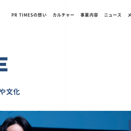
PR TIMESの想い
カルチャー
事業内容
ニュース
E
ちや文化