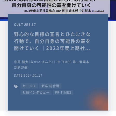
CULTURE 37
野心的な目標の宣言とひたむきな
行動で、自分自身の可能性の蓋を
開けていく ｜2023年度上期社...
中井 健太（なかい けんた）（PR TIMES 第二営業本
部副部長）
DATE:2024.01.17
セールス
新卒 総合職
社員インタビュー
PR TIMES