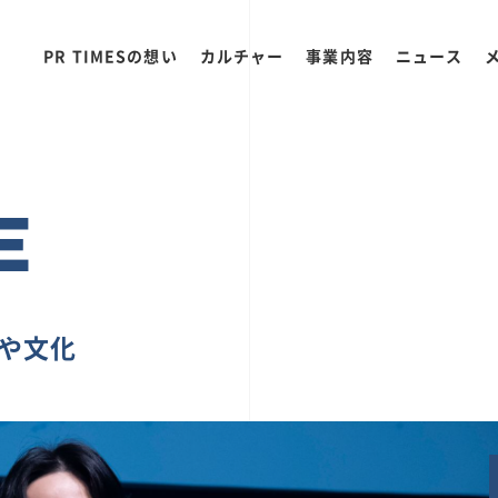
PR TIMESの想い
カルチャー
事業内容
ニュース
E
ちや文化