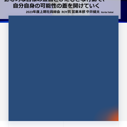
CULTURE 37
野心的な目標の宣言とひたむきな
行動で、自分自身の可能性の蓋を
開けていく ｜2023年度上期社...
中井 健太（なかい けんた）（PR TIMES 第二営業本
部副部長）
DATE:2024.01.17
セールス
新卒 総合職
社員インタビュー
PR TIMES