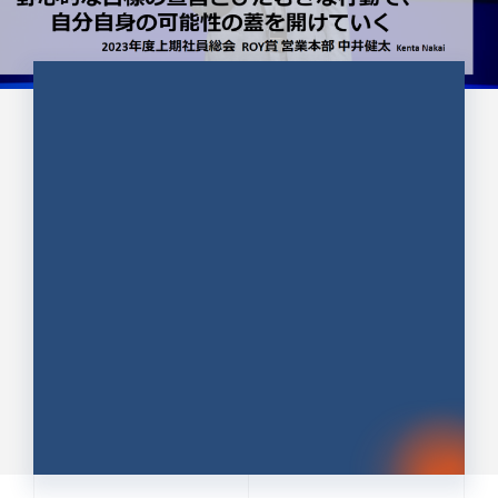
CULTURE 37
野心的な目標の宣言とひたむきな
行動で、自分自身の可能性の蓋を
開けていく ｜2023年度上期社...
中井 健太（なかい けんた）（PR TIMES 第二営業本
部副部長）
DATE:2024.01.17
セールス
新卒 総合職
社員インタビュー
PR TIMES