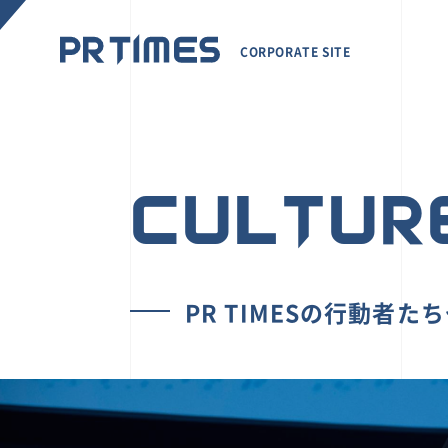
CORPORATE SITE
CULTUR
PR TIMESの行動者た