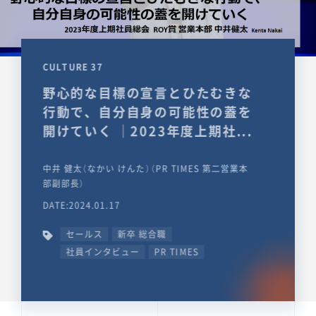
CULTURE 37
野心的な目標の宣言とひたむきな
行動で、自分自身の可能性の蓋を
開けていく ｜2023年度上期社...
中井 健太（なかい けんた）（PR TIMES 第二営業本
部副部長）
DATE:2024.01.17
セールス
新卒 総合職
社員インタビュー
PR TIMES