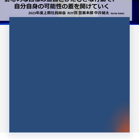
CULTURE 37
野心的な目標の宣言とひたむきな
行動で、自分自身の可能性の蓋を
開けていく ｜2023年度上期社...
中井 健太（なかい けんた）（PR TIMES 第二営業本
部副部長）
DATE:2024.01.17
セールス
新卒 総合職
社員インタビュー
PR TIMES