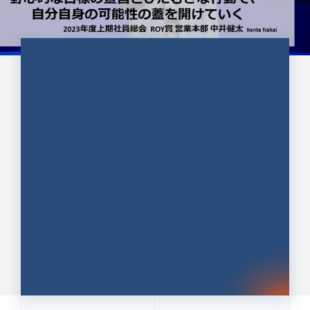
CULTURE 37
野心的な目標の宣言とひたむきな
行動で、自分自身の可能性の蓋を
開けていく ｜2023年度上期社...
中井 健太（なかい けんた）（PR TIMES 第二営業本
部副部長）
DATE:2024.01.17
セールス
新卒 総合職
社員インタビュー
PR TIMES