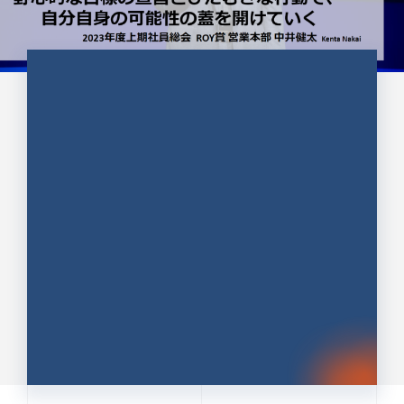
CULTURE 37
野心的な目標の宣言とひたむきな
行動で、自分自身の可能性の蓋を
開けていく ｜2023年度上期社...
中井 健太（なかい けんた）（PR TIMES 第二営業本
部副部長）
DATE:2024.01.17
セールス
新卒 総合職
社員インタビュー
PR TIMES