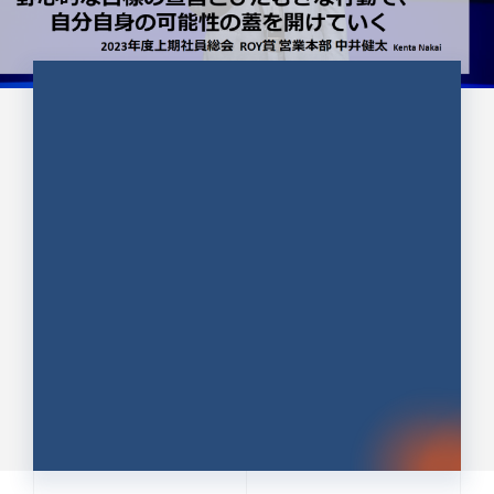
CULTURE 37
野心的な目標の宣言とひたむきな
行動で、自分自身の可能性の蓋を
開けていく ｜2023年度上期社...
中井 健太（なかい けんた）（PR TIMES 第二営業本
部副部長）
DATE:2024.01.17
セールス
新卒 総合職
社員インタビュー
PR TIMES