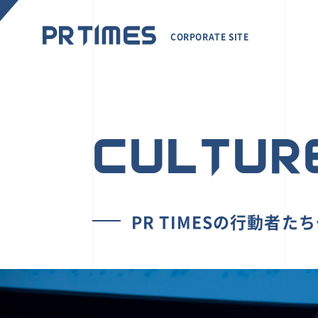
CORPORATE SITE
CULTUR
PR TIMESの行動者た