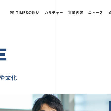
PR TIMESの想い
カルチャー
事業内容
ニュース
E
ちや文化