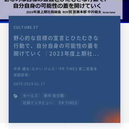
CULTURE 37
野心的な目標の宣言とひたむきな
行動で、自分自身の可能性の蓋を
開けていく ｜2023年度上期社...
中井 健太（なかい けんた）（PR TIMES 第二営業本
部副部長）
DATE:2024.01.17
セールス
新卒 総合職
社員インタビュー
PR TIMES