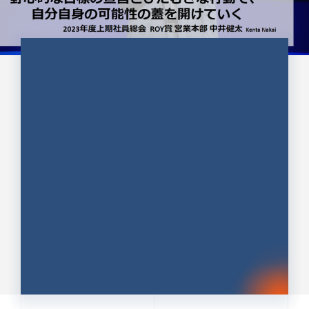
CULTURE 37
野心的な目標の宣言とひたむきな
行動で、自分自身の可能性の蓋を
開けていく ｜2023年度上期社...
中井 健太（なかい けんた）（PR TIMES 第二営業本
部副部長）
DATE:2024.01.17
セールス
新卒 総合職
社員インタビュー
PR TIMES