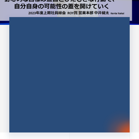
CULTURE 37
野心的な目標の宣言とひたむきな
行動で、自分自身の可能性の蓋を
開けていく ｜2023年度上期社...
中井 健太（なかい けんた）（PR TIMES 第二営業本
部副部長）
DATE:2024.01.17
セールス
新卒 総合職
社員インタビュー
PR TIMES