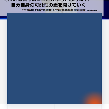
CULTURE 37
野心的な目標の宣言とひたむきな
行動で、自分自身の可能性の蓋を
開けていく ｜2023年度上期社...
中井 健太（なかい けんた）（PR TIMES 第二営業本
部副部長）
DATE:2024.01.17
セールス
新卒 総合職
社員インタビュー
PR TIMES