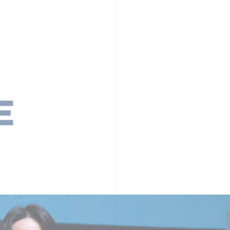
PR TIMESの想い
カルチャー
事業内容
ニュース
E
ちや文化