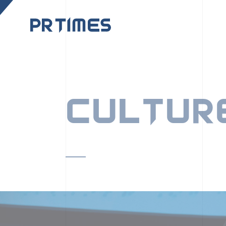
CORPORATE SITE
CULTUR
PR TIMESの行動者た