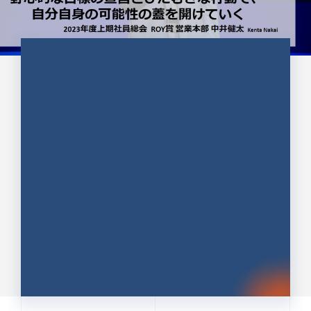
CULTURE 37
野心的な目標の宣言とひたむきな
行動で、自分自身の可能性の蓋を
開けていく ｜2023年度上期社...
中井 健太（なかい けんた）（PR TIMES 第二営業本
部副部長）
DATE:2024.01.17
セールス
新卒 総合職
社員インタビュー
PR TIMES