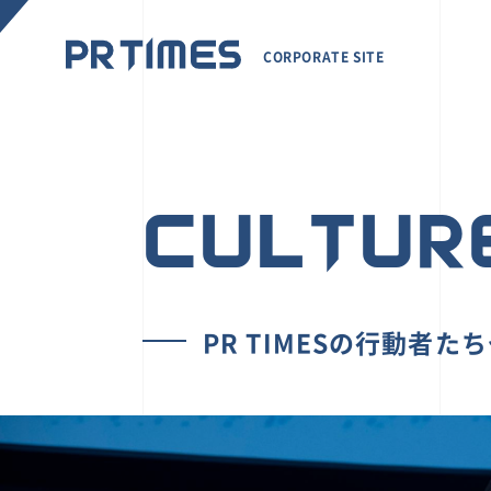
CORPORATE SITE
CULTUR
PR TIMESの行動者た