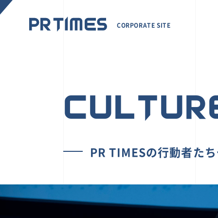
CORPORATE SITE
CULTUR
PR TIMESの行動者た