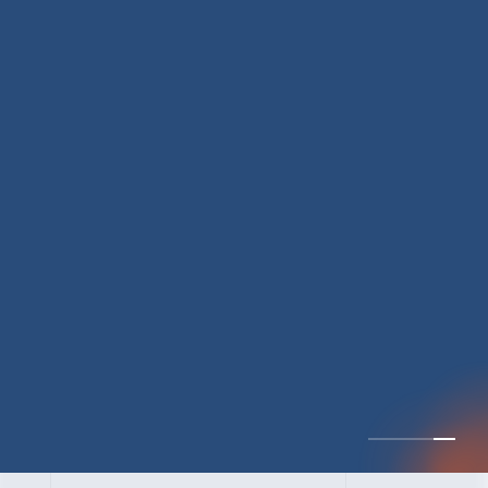
CULTURE 37
野心的な目標の宣言と
ひたむきな行動で、自
分自身の可能性の蓋を
開けていく ｜2023年度
上期社員総会受賞イン
中井 健太（なかい けんた）（PR TIMES 第二営業本部副部
タビュー #PR
長）
DATE:2024.01.17
TIMESな人たち
セールス
新卒 総合職
社員インタビュー
PR TIMES