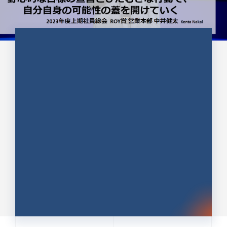
CULTURE 37
野心的な目標の宣言とひたむきな
行動で、自分自身の可能性の蓋を
開けていく ｜2023年度上期社...
中井 健太（なかい けんた）（PR TIMES 第二営業本
部副部長）
DATE:2024.01.17
セールス
新卒 総合職
社員インタビュー
PR TIMES