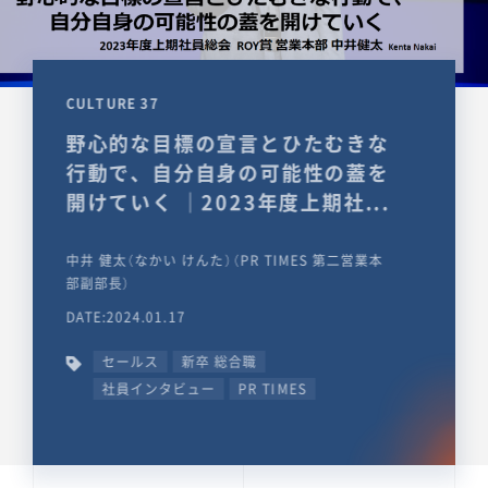
CULTURE 37
野心的な目標の宣言とひたむきな
行動で、自分自身の可能性の蓋を
開けていく ｜2023年度上期社...
中井 健太（なかい けんた）（PR TIMES 第二営業本
部副部長）
DATE:2024.01.17
セールス
新卒 総合職
社員インタビュー
PR TIMES