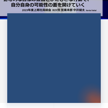
CULTURE 37
野心的な目標の宣言とひたむきな
行動で、自分自身の可能性の蓋を
開けていく ｜2023年度上期社...
中井 健太（なかい けんた）（PR TIMES 第二営業本
部副部長）
DATE:2024.01.17
セールス
新卒 総合職
社員インタビュー
PR TIMES