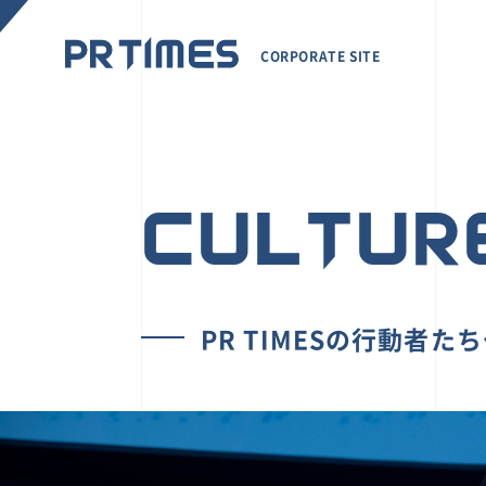
CORPORATE SITE
CULTUR
PR TIMESの行動者た