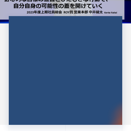
CULTURE 37
野心的な目標の宣言とひたむきな
行動で、自分自身の可能性の蓋を
開けていく ｜2023年度上期社...
中井 健太（なかい けんた）（PR TIMES 第二営業本
部副部長）
DATE:2024.01.17
セールス
新卒 総合職
社員インタビュー
PR TIMES