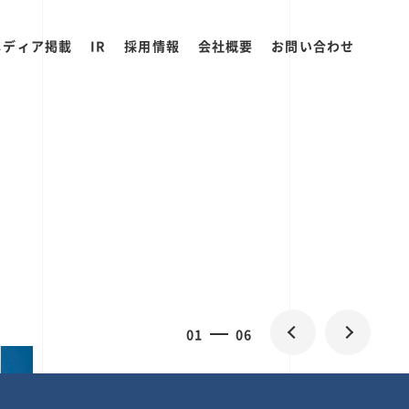
メディア掲載
IR
採用情報
会社概要
お問い合わせ
0
2
06