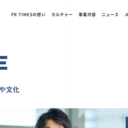
PR TIMESの想い
カルチャー
事業内容
ニュース
E
ちや文化