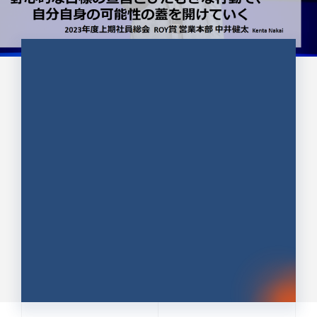
CULTURE 37
野心的な目標の宣言とひたむきな
行動で、自分自身の可能性の蓋を
開けていく ｜2023年度上期社...
中井 健太（なかい けんた）（PR TIMES 第二営業本
部副部長）
DATE:2024.01.17
セールス
新卒 総合職
社員インタビュー
PR TIMES