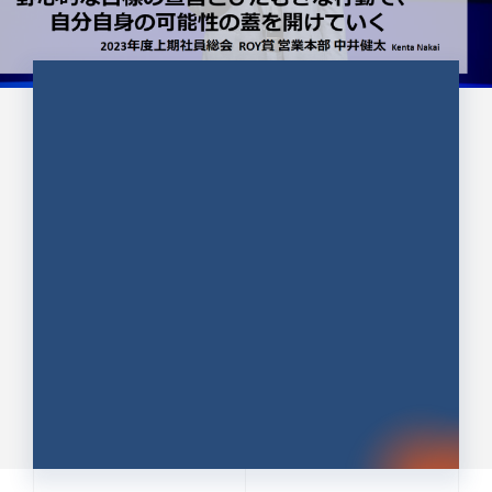
CULTURE 37
野心的な目標の宣言とひたむきな
行動で、自分自身の可能性の蓋を
開けていく ｜2023年度上期社...
中井 健太（なかい けんた）（PR TIMES 第二営業本
部副部長）
DATE:2024.01.17
セールス
新卒 総合職
社員インタビュー
PR TIMES