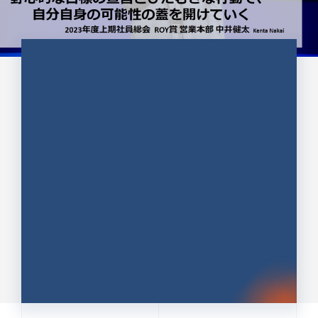
CULTURE 37
野心的な目標の宣言とひたむきな
行動で、自分自身の可能性の蓋を
開けていく ｜2023年度上期社...
中井 健太（なかい けんた）（PR TIMES 第二営業本
部副部長）
DATE:2024.01.17
セールス
新卒 総合職
社員インタビュー
PR TIMES