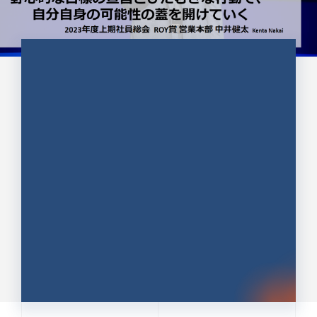
CULTURE 37
野心的な目標の宣言とひたむきな
行動で、自分自身の可能性の蓋を
開けていく ｜2023年度上期社...
中井 健太（なかい けんた）（PR TIMES 第二営業本
部副部長）
DATE:2024.01.17
セールス
新卒 総合職
社員インタビュー
PR TIMES