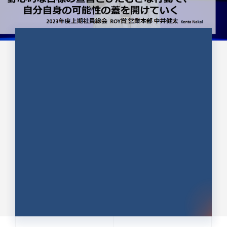
CULTURE 37
野心的な目標の宣言とひたむきな
行動で、自分自身の可能性の蓋を
開けていく ｜2023年度上期社...
中井 健太（なかい けんた）（PR TIMES 第二営業本
部副部長）
DATE:2024.01.17
セールス
新卒 総合職
社員インタビュー
PR TIMES