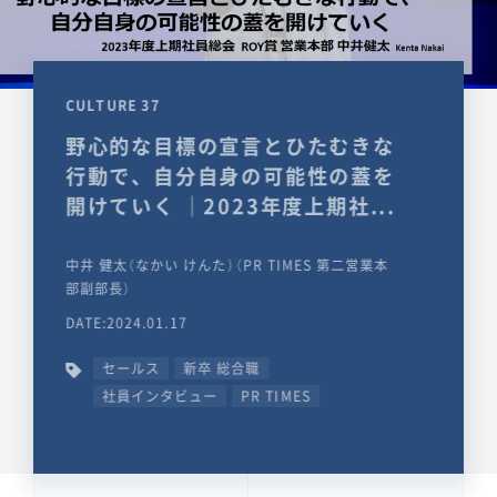
CULTURE 37
野心的な目標の宣言とひたむきな
行動で、自分自身の可能性の蓋を
開けていく ｜2023年度上期社...
中井 健太（なかい けんた）（PR TIMES 第二営業本
部副部長）
DATE:2024.01.17
セールス
新卒 総合職
社員インタビュー
PR TIMES