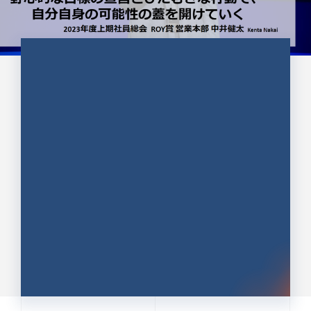
CULTURE 37
野心的な目標の宣言とひたむきな
行動で、自分自身の可能性の蓋を
開けていく ｜2023年度上期社...
中井 健太（なかい けんた）（PR TIMES 第二営業本
部副部長）
DATE:2024.01.17
セールス
新卒 総合職
社員インタビュー
PR TIMES