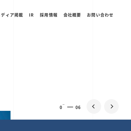
メディア掲載
IR
採用情報
会社概要
お問い合わせ
0
1
06