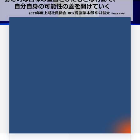
CULTURE 37
野心的な目標の宣言とひたむきな
行動で、自分自身の可能性の蓋を
開けていく ｜2023年度上期社...
中井 健太（なかい けんた）（PR TIMES 第二営業本
部副部長）
DATE:2024.01.17
セールス
新卒 総合職
社員インタビュー
PR TIMES