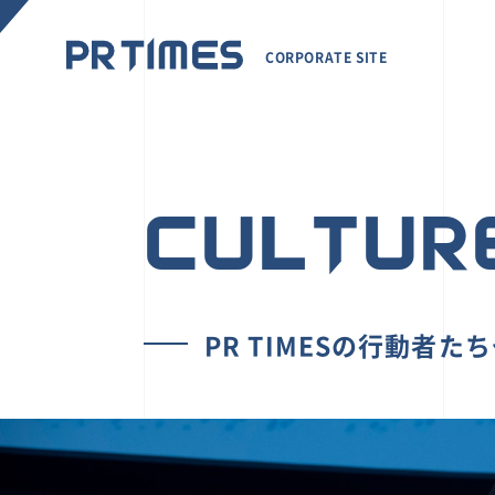
CORPORATE SITE
CULTUR
PR TIMESの行動者た